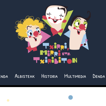
enda
Albisteak
Historia
Multimedia
Denda