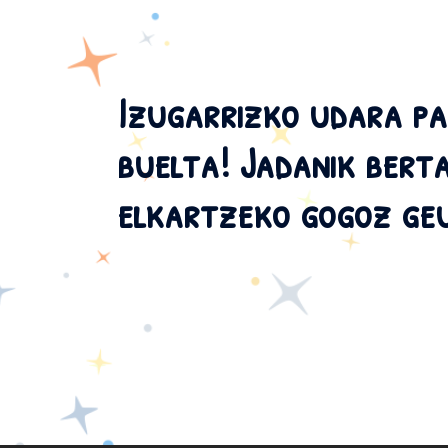
Izugarrizko udara pa
buelta! Jadanik berta
elkartzeko gogoz ge