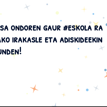
sa ondoren gaur #eskola ra
ko irakasle eta adiskideekin
unden!