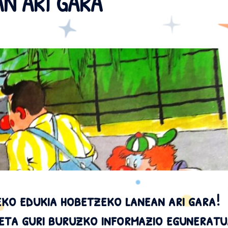
N ARI GARA
o edukia hobetzeko lanean ari gara!
 eta guri buruzko informazio egunerat