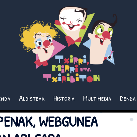
enda
Albisteak
Historia
Multimedia
Denda
PENAK, WEBGUNEA