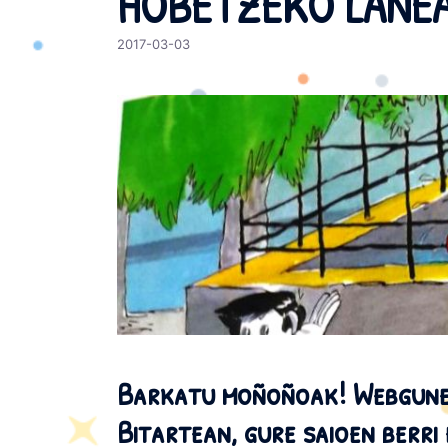
HOBETZEKO LANEA
2017-03-03
Barkatu moñoñoak! Webgunek
Bitartean, gure saioen berri