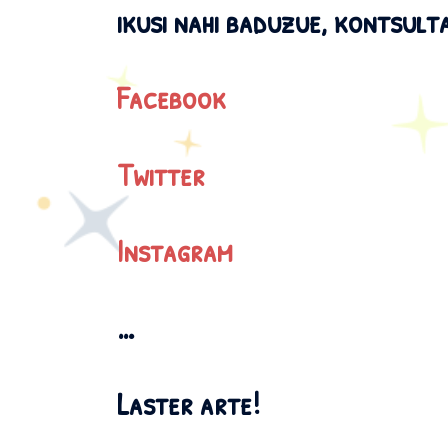
ikusi nahi baduzue, kontsult
Facebook
Twitter
Instagram
…
Laster arte!