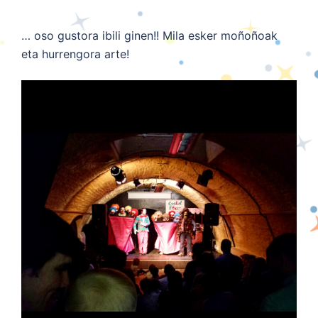
… oso gustora ibili ginen!! Mila esker moñoñoak
eta hurrengora arte!