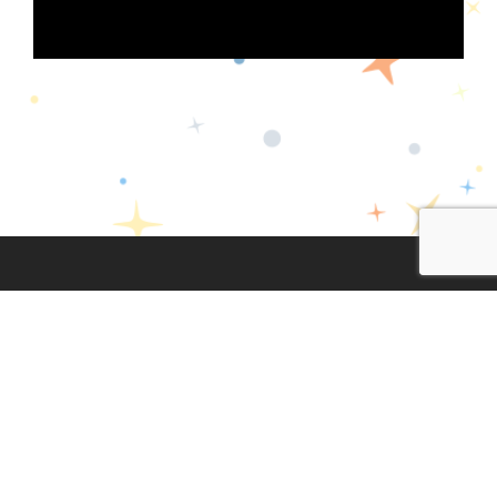
Lege Oharra
|
Pribatasun Politika
|
Cookien Politika
Diseinua eta garapena:
TaPuntu
facebook
twitter
instagram
youtub