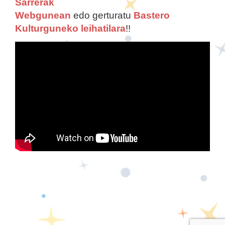
Sarrerak
Webgunean
edo gerturatu
Bastero
Kulturguneko leihatilara
!!