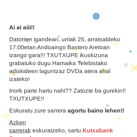
Ai ai aiii!!
Datorren igandean, urriak 25, arratsaldeko
17:00etan Andoaingo Bastero Aretoan
izango gara!!! TXUTXUPE ikuskizuna
grabatuko dugu Hamaika Telebistako
adiskideen laguntzaz DVDa atera ahal
izateko!
Inork parte hartu nahi?? Zatozte ba gurekin!!
TXUTXUPE!!
Eskuratu zure sarrera
agortu baino lehen!!
Azken
sarrerak
eskuratzeko, sartu
Kutxabank